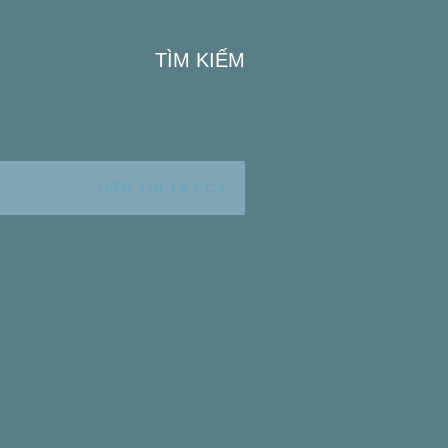
TÌM KIẾM
HIỂN THỊ TẤT CẢ