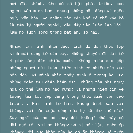
nơi đất khách. Cho dù xã hội phát triển, con
người văn minh hơn, nhưng những bất đồng về ngôn
ngữ, văn hóa, và những rào cản khó có thể xóa bỏ
là tâm lý người ngoài, đâu đấy vẫn luôn len lỏi,
làm họ luôn sống trong bất an, sợ hãi.
Nhiều lần mình nhận được lịch đi đón thực tập
sinh mới sang từ sân bay. Những chuyến đi dài từ
4 giờ sáng đến chiều muộn. Không hiểu sao gặp
những người mới luôn khiến mình có nhiều cảm xúc
hỗn độn. Vì mình nhìn thấy mình ở trong họ. Là
những đoàn tàu điện hiện đại, những tòa nhà nguy
nga có thể làm họ hào hứng; là những niềm tin về
tương lai tốt đẹp đang trong thời điểm còn cao
trào,... Rồi mình tự hỏi, không biết sau vài
tháng, vài năm cuộc sống của họ sẽ như thế nào?
Suy nghĩ của họ có thay đổi không? Nhà máy có
đãi ngộ tốt với họ không? Có bị bóc lột, chèn ép
không? Rồi sức khỏe của họ có ổn không? Có trốn