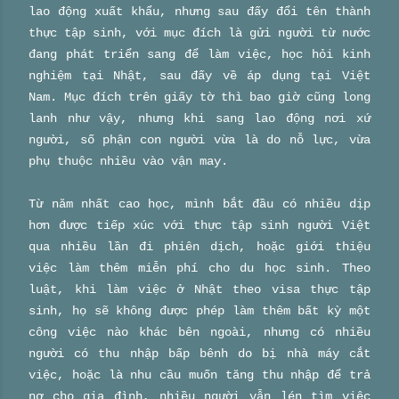
lao động xuất khẩu, nhưng sau đấy đổi tên thành
thực tập sinh, với mục đích là gửi người từ nước
đang phát triển sang để làm việc, học hỏi kinh
nghiệm tại Nhật, sau đấy về áp dụng tại Việt
Nam. Mục đích trên giấy tờ thì bao giờ cũng long
lanh như vậy, nhưng khi sang lao động nơi xứ
người, số phận con người vừa là do nỗ lực, vừa
phụ thuộc nhiều vào vận may.
Từ năm nhất cao học, mình bắt đầu có nhiều dịp
hơn được tiếp xúc với thực tập sinh người Việt
qua nhiều lần đi phiên dịch, hoặc giới thiệu
việc làm thêm miễn phí cho du học sinh. Theo
luật, khi làm việc ở Nhật theo visa thực tập
sinh, họ sẽ không được phép làm thêm bất kỳ một
công việc nào khác bên ngoài, nhưng có nhiều
người có thu nhập bấp bênh do bị nhà máy cắt
việc, hoặc là nhu cầu muốn tăng thu nhập để trả
nợ cho gia đình, nhiều người vẫn lén tìm việc