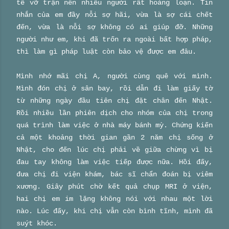
tế vỡ trận nên nhiều người rất hoảng loạn. Tin
nhắn của em đầy nỗi sợ hãi, vừa là sợ cái chết
đến, vừa là nỗi sợ không có ai giúp đỡ. Những
người như em, khi đã trốn ra ngoài bất hợp pháp,
thì làm gì pháp luật còn bảo vệ được em đâu.
Mình nhớ mãi chị A, người cùng quê với mình.
Mình đón chị ở sân bay, rồi dẫn đi làm giấy tờ
từ những ngày đầu tiên chị đặt chân đến Nhật.
Rồi nhiều lần phiên dịch cho nhóm của chị trong
quá trình làm việc ở nhà máy bánh mỳ. Chứng kiến
cả một khoảng thời gian gần 2 năm chị sống ở
Nhật, cho đến lúc chị phải về giữa chừng vì bị
đau tay không làm việc tiếp được nữa. Hồi đấy,
đưa chị đi viện khám, bác sĩ chẩn đoán bị viêm
xương. Giây phút chờ kết quả chụp MRI ở viện,
hai chị em im lặng không nói với nhau một lời
nào. Lúc đấy, khi chị vẫn còn bình tĩnh, mình đã
suýt khóc.