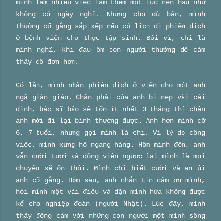
mình làm nhiều việc làm thêm một lúc nên hầu như
không có ngày nghỉ. Nhưng cho dù bận, mình
thường cố gắng sắp xếp nếu có lịch đi phiên dịch
ở bệnh viện cho thực tập sinh. Bởi vì, chỉ là
mình nghĩ, khi đau ốm con người thường dễ cảm
thấy cô đơn hơn.
Có lần, mình nhận phiên dịch ở viện cho một anh
ngã giàn giáo. Chân phải của anh bị nẹp vài cái
đinh, bác sĩ bảo sẽ tốn ít nhất 3 tháng thì chân
anh mới đi lại bình thường được. Anh hơn mình cỡ
6, 7 tuổi, nhưng gọi mình là chị. Vì lý do công
việc, mình xưng hô ngang hàng.
Hôm mình đến, anh
vẫn cười tươi và động viên ngược lại mình là mọi
chuyện sẽ ổn thôi.
Mình chỉ biết cười và an ủi
anh cố gắng. Hôm sau, anh nhắn tin cảm ơn mình,
hỏi mình một vài điều và dặn mình hứa không được
kể cho nghiệp đoàn (người Nhật). Lúc đấy, mình
thấy đồng cảm với những con người một mình sống