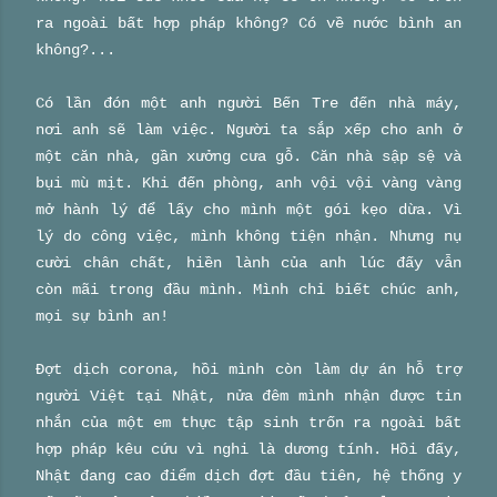
ra ngoài bất hợp pháp không? Có về nước bình an
không?...
Có lần đón một anh người Bến Tre đến nhà máy,
nơi anh sẽ làm việc. Người ta sắp xếp cho anh ở
một căn nhà, gần xưởng cưa gỗ. Căn nhà sập sệ và
bụi mù mịt. Khi đến phòng, anh vội vội vàng vàng
mở hành lý để lấy cho mình một gói kẹo dừa. Vì
lý do công việc, mình không tiện nhận. Nhưng nụ
cười chân chất, hiền lành của anh lúc đấy vẫn
còn mãi trong đầu mình. Mình chỉ biết chúc anh,
mọi sự bình an!
Đợt dịch corona, hồi mình còn làm dự án hỗ trợ
người Việt tại Nhật, nửa đêm mình nhận được tin
nhắn của một em thực tập sinh trốn ra ngoài bất
hợp pháp kêu cứu vì nghi là dương tính. Hồi đấy,
Nhật đang cao điểm dịch đợt đầu tiên, hệ thống y