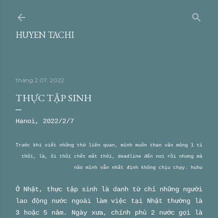
Chuyển đến nội dung chính
HUYEN TACHI
tháng 2 07, 2022
THỰC TẬP SINH
Hanoi, 2022/2/7
Trước khi viết những thứ liên quan, mình muốn than vãn mỏng 1 tí
thôi, là, ôi thôi chết mất thôi, deadline đến nơi rồi nhưng mà
não mình vẫn nhất định không chịu chạy. huhu
Ở Nhật, thực tập sinh là danh từ chỉ những người
lao động nước ngoài làm việc tại Nhật thường là
3 hoặc 5 năm. Ngày xưa, chính phủ 2 nước gọi là