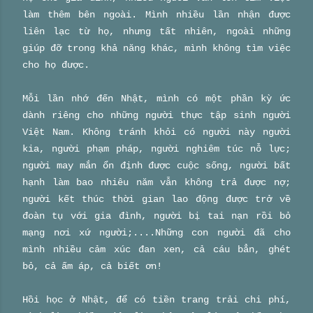
làm thêm bên ngoài. Mình nhiều lần nhận được
liên lạc từ họ, nhưng tất nhiên, ngoài những
giúp đỡ trong khả năng khác, mình không tìm việc
cho họ được.
Mỗi lần nhớ đến Nhật, mình có một phần kỳ ức
dành riêng cho những người thực tập sinh người
Việt Nam. Không tránh khỏi có người này người
kia, người phạm pháp, người nghiêm túc nỗ lực;
người may mắn ổn định được cuộc sống, người bất
hạnh làm bao nhiêu năm vẫn không trả được nợ;
người kết thúc thời gian lao động được trở về
đoàn tụ với gia đình, người bị tai nạn rồi bỏ
mạng nơi xứ người;....Những con người đã cho
mình nhiều cảm xúc đan xen,
cả cáu bẳn, ghét
bỏ,
cả ấm áp, cả biết ơn!
Hồi học ở Nhật, để có tiền trang trải chi phí,